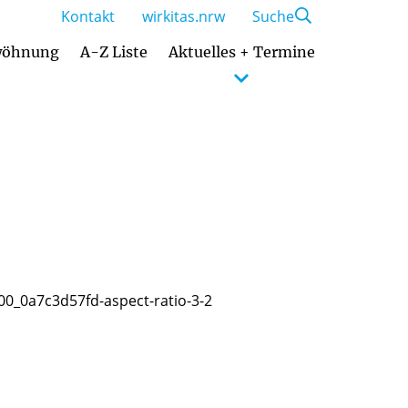
Kontakt
wirkitas.nrw
Suche
wöhnung
A-Z Liste
Aktuelles + Termine
Zusammenarbeit mit den Eltern
Kommunikation und Sozialverhalten