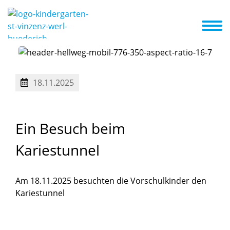
Anmeldung
Eingewöhnung
A-Z Liste
Aktuelles + Termine
Zusammenarbeit mit den Eltern
18.11.2025
Ein
Besuch
beim
Kariestunnel
Am 18.11.2025 besuchten die Vorschulkinder den
Kariestunnel