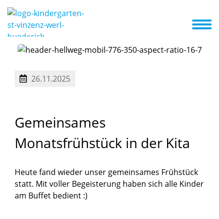
Anmeldung
Eingewöhnung
A-Z Liste
Aktuelles + Termine
Zusammenarbeit mit den Eltern
26.11.2025
Gemeinsames
Monatsfrühstück
in
der
Kita
Heute fand wieder unser gemeinsames Frühstück
statt. Mit voller Begeisterung haben sich alle Kinder
am Buffet bedient :)